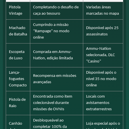
Pistola
Completando o desafio de
Variadas áreas
Vintage
caça ao tesouro
marcadas no mapa
Cumprindo a missão
Machado
Disponível após 25
“Rampage” no modo
de Batalha
assassinatos
online
Ammu-Nation
Escopeta
Comprada em Ammu-
selecionada, DLC
de Luxo
Nation, edição limitada
“Casino”
Lança-
Disponível após o
Recompensa em missões
foguetes
nível 35 no modo
avançadas
Compacto
online
Encontrada como item
Locais com
Pistola de
colecionável durante
avistamentos
Raio
missões de OVNIs
extraterrestres
Desbloqueável ao
Canhão
Loja especial após o
completar 100% da