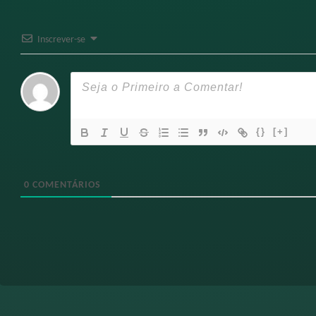
Inscrever-se
{}
[+]
0
COMENTÁRIOS